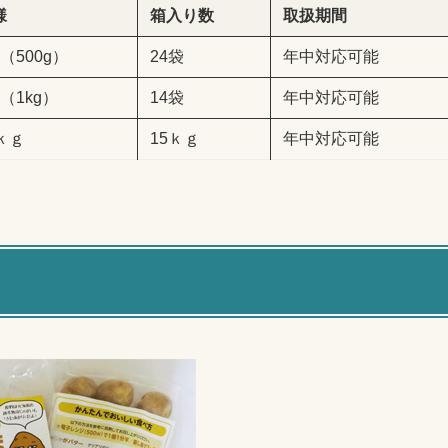
様
箱入り数
取扱期間
（500g）
24袋
年中対応可能
（1kg）
14袋
年中対応可能
ｋｇ
15ｋｇ
年中対応可能