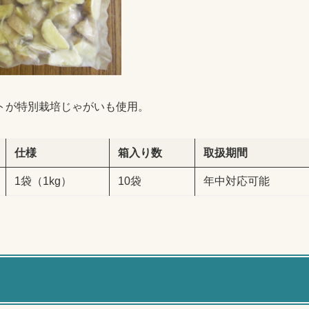
トが特別栽培じゃがいも使用。
仕様
箱入り数
取扱期間
1袋（1kg）
10袋
年中対応可能