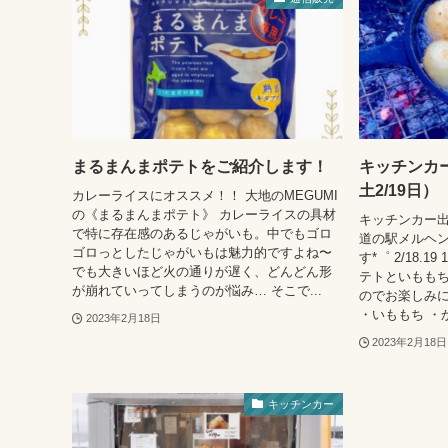
まるまんまポテトをご紹介します！
キッチンカー
土2/19日）
カレーライスにオススメ！！ 大地のMEGUMI
の《まるまんまポテト》 カレーライスの具材
キッチンカー出
で特に存在感のあるじゃがいも。中でもゴロ
道の駅メルヘン
ゴロっとしたじゃがいもは魅力的ですよね〜
す*゜ 2/18.1
でも大きいほど火の通りが遅く、どんどん形
テトといもも
が崩れていってしまうのが悩み… そこで...
のでお楽しみに
・いももち ・か
2023年2月18日
2023年2月18日
キッチンカー