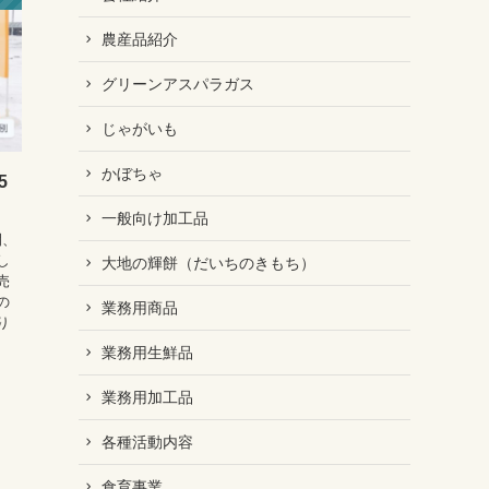
農産品紹介
グリーンアスパラガス
じゃがいも
かぼちゃ
5
一般向け加工品
間、
し
大地の輝餅（だいちのきもち）
売
の
業務用商品
り
業務用生鮮品
業務用加工品
各種活動内容
食育事業