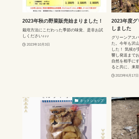
2023年秋の野菜販売始まりました！
2023年度
しました
栽培方法にこだわった季節の味覚、是非お試
しください♪♪♪
グリーンアス
た。今年も沢
2023年10月3日
した！ 気候が
響し発送まで
自然を相手に
ると共に、来期
2023年6月17日
ネットショップ