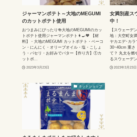
ジャーマンポテト～大地のMEGUMI
女満別産ス
のカットポテト使用
中！
おつまみにぴったり🍻大地のMEGUMIのカッ
【スウェーデントー
トポテト使用ジャーマンポテト👩‍🍳🧡 【材
地：大空町女満
料】・大地のMEGUMI カットポテト・ベーコ
ヤカエデ･カラマ
ン・にんにく・オリーブオイル・塩・こしょ
30~40cm 重
う・パセリ・お好みでバター【作り方】①カ
て？ 丸太を燃
ットポ...
るスウェーデン
2023年3月23日
2023年3月23日
ネットショップ