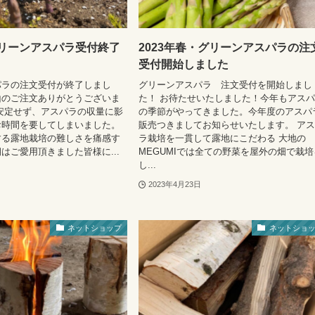
グリーンアスパラ受付終了
2023年春・グリーンアスパラの注
受付開始しました
パラの注文受付が終了しまし
グリーンアスパラ 注文受付を開始しまし
山のご注文ありがとうございま
た！ お待たせいたしました！今年もアス
安定せず、アスパラの収量に影
の季節がやってきました。今年度のアスパ
お時間を要してしまいました。
販売つきましてお知らせいたします。 ア
する露地栽培の難しさを痛感す
ラ栽培を一貫して露地にこだわる 大地の
はご愛用頂きました皆様に...
MEGUMIでは全ての野菜を屋外の畑で栽培
し...
2023年4月23日
ネットショップ
ネットショ