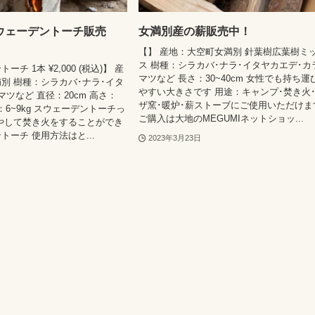
ウェーデントーチ販売
女満別産の薪販売中！
【】 産地：大空町女満別 針葉樹広葉樹ミ
ス 樹種：シラカバ･ナラ･イタヤカエデ･カ
チ 1本 ¥2,000 (税込)】 産
マツなど 長さ：30~40cm 女性でも持ち運
別 樹種：シラカバ･ナラ･イタ
やすい大きさです 用途：キャンプ･焚き火
ツなど 直径：20cm 高さ：
ザ窯･暖炉･薪ストーブにご使用いただけま
さ：6~9kg スウェーデントーチっ
ご購入は大地のMEGUMIネットショッ...
やして焚き火をすることができ
トーチ 使用方法はと...
2023年3月23日