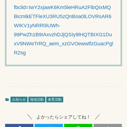
fbclid=IwY2xjawK6Km5leHRuA2FlbQIxMQ
BicmlkETFleXU3RU5zQnBoa0lLOVRsAR6
WIKV1yNRR0iUWh-
99PwZh1B9IAxvzhDJjQSIy9lHQTBIXG1Du
xV9NWeTrRQ_aem_xzGVOewwlfzGuacPgl
R2sg
お知らせ
地域活動
食育活動
よかったらシェアしてね！