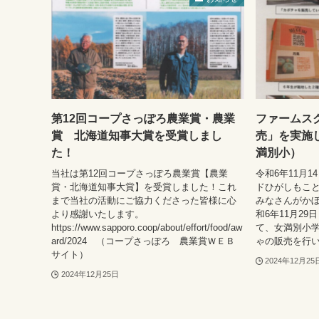
第12回コープさっぽろ農業賞・農業
ファームス
賞 北海道知事大賞を受賞しまし
売」を実施
た！
満別小）
当社は第12回コープさっぽろ農業賞【農業
令和6年11月
賞・北海道知事大賞】を受賞しました！これ
ドひがしもこ
まで当社の活動にご協力くださった皆様に心
みなさんがかぼ
より感謝いたします。
和6年11月2
https://www.sapporo.coop/about/effort/food/aw
て、女満別小
ard/2024 （コープさっぽろ 農業賞ＷＥＢ
ゃの販売を行い
サイト）
2024年12月25
2024年12月25日