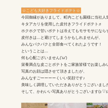
☆こども大好きフライドポテト☆
今回御縁がありまして、町内こども園様に当社人気
キタアカリを使用した皮付きフライドポテト♬
ホクホクで甘いポテトは冷えてもモサモサにならず、
皮付きは…と避けてしまうかもしれませんが、
みんなパクパクと全部食べてくれたようです！
ということは…
何も心配ございません(
’ω’
)
栄養満点な皮ごとポテトをご家族皆様でお楽しみ
写真のお顔は隠させて頂きましたが、
みんなすごーーーーくいい笑顔です♪
美味しく調理していただきありがとうございまし
そして、かわいい写真ありがとうございます(≧▽≦